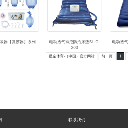
吸器【复苏器】系列
电动透气褥疮防治床垫SL-C-
电动透气
203
星空体育·（中国）官方网站
前一页
1
阅
联系我们