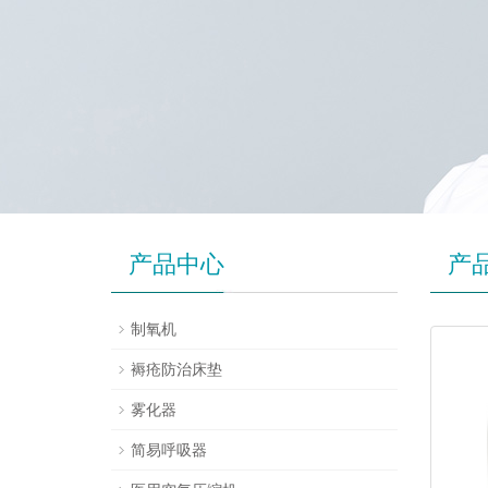
产品中心
产
制氧机
褥疮防治床垫
雾化器
简易呼吸器