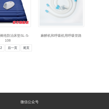
褥疮防治床垫SL-S-
麻醉机和呼吸机用呼吸管路
108
2
后一页
尾页
微信公众号