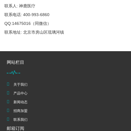
联系人: 神鹿医疗
联系电话: 400-993-6860
QQ:14675016（同微信）
联系地址: 北京市房山区琉璃河镇
网站栏目
关于我们
产品中心
新闻动态
招商加盟
联系我们
邮箱订阅