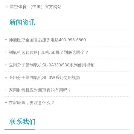
星空体育·（中国）官方网站
新闻资讯
神鹿医疗全国售后服务电话400-993-6860
制氧机选购攻略| 3L机/5L机？到底选哪个？
医用分子筛制氧机SL-3A330/530系列使用视频
医用分子筛制氧机SL-3W系列使用视频
家用制氧机应对新冠真的有用吗？
在家吸氧，要注意什么？
联系我们